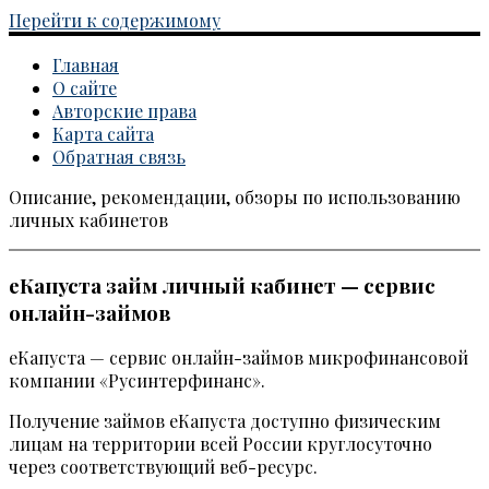
Перейти к содержимому
Главная
О сайте
Авторские права
Карта сайта
Обратная связь
Описание, рекомендации, обзоры по использованию
Каталог личных кабинетов
личных кабинетов
еКапуста займ личный кабинет — сервис
онлайн-займов
еКапуста — сервис онлайн-займов микрофинансовой
компании «Русинтерфинанс».
Получение займов еКапуста доступно физическим
лицам на территории всей России круглосуточно
через соответствующий веб-ресурс.