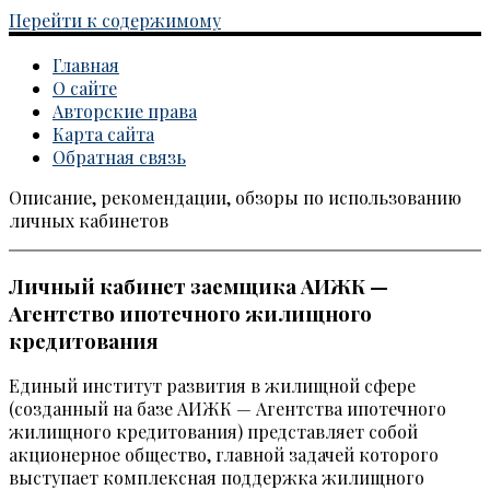
Перейти к содержимому
Главная
О сайте
Авторские права
Карта сайта
Обратная связь
Описание, рекомендации, обзоры по использованию
Каталог личных кабинетов
личных кабинетов
Личный кабинет заемщика АИЖК —
Агентство ипотечного жилищного
кредитования
Единый институт развития в жилищной сфере
(созданный на базе АИЖК — Агентства ипотечного
жилищного кредитования) представляет собой
акционерное общество, главной задачей которого
выступает комплексная поддержка жилищного