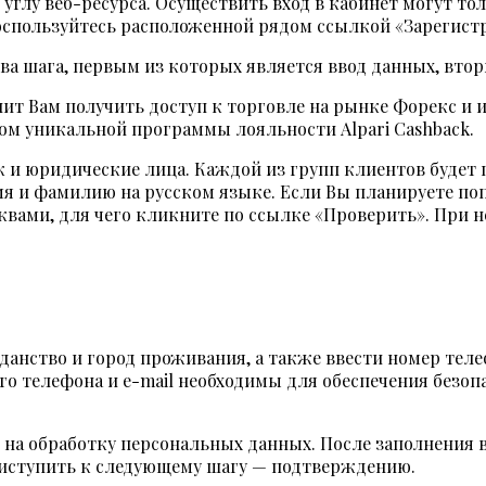
углу веб-ресурса. Осуществить вход в кабинет могут то
воспользуйтесь расположенной рядом ссылкой «Зарегист
два шага, первым из которых является ввод данных, вт
лит Вам получить доступ к торговле на рынке Форекс и 
ом уникальной программы лояльности Alpari Cashback.
ак и юридические лица. Каждой из групп клиентов буде
мя и фамилию на русском языке. Если Вы планируете по
квами, для чего кликните по ссылке «Проверить». При
данство и город проживания, а также ввести номер теле
го телефона и e-mail необходимы для обеспечения безо
ся на обработку персональных данных. После заполнени
риступить к следующему шагу — подтверждению.