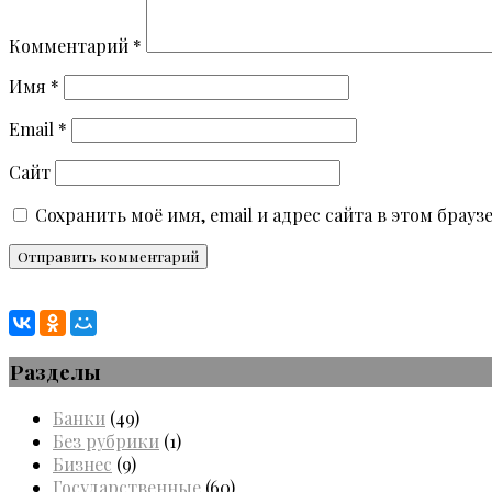
Комментарий
*
Имя
*
Email
*
Сайт
Сохранить моё имя, email и адрес сайта в этом бра
Разделы
Банки
(49)
Без рубрики
(1)
Бизнес
(9)
Государственные
(60)