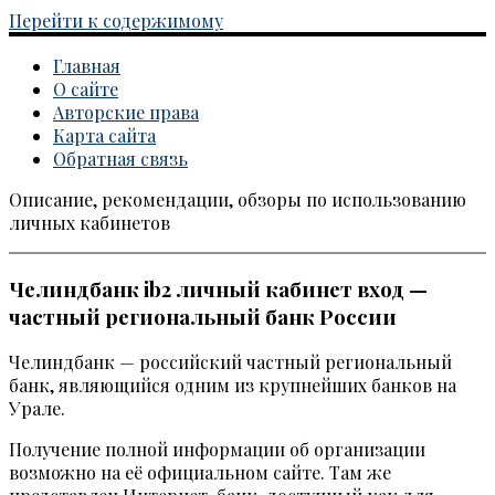
Перейти к содержимому
Главная
О сайте
Авторские права
Карта сайта
Обратная связь
Описание, рекомендации, обзоры по использованию
Каталог личных кабинетов
личных кабинетов
Челиндбанк ib2 личный кабинет вход —
частный региональный банк России
Челиндбанк — российский частный региональный
банк, являющийся одним из крупнейших банков на
Урале.
Получение полной информации об организации
возможно на её официальном сайте. Там же