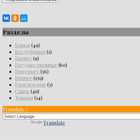
Разделы
Банки
(49)
Без рубрики
(1)
Бизнес
(9)
Государственные
(60)
Интернет
(36)
Прочее
(139)
Развлечения
(3)
Связь
(49)
Товары
(14)
Translate »
Powered by
Translate