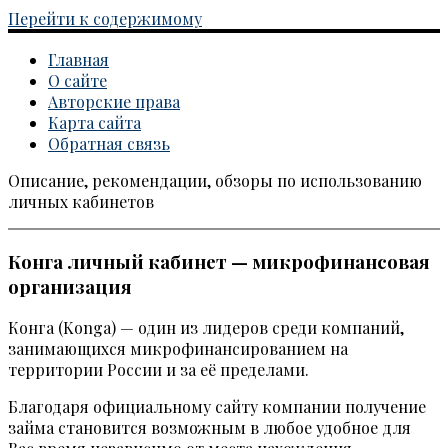
Перейти к содержимому
Главная
О сайте
Авторские права
Карта сайта
Обратная связь
Описание, рекомендации, обзоры по использованию
Каталог личных кабинетов
личных кабинетов
Конга личный кабинет — микрофинансовая
организация
Конга (Konga) — один из лидеров среди компаний,
занимающихся микрофинансированием на
территории России и за её пределами.
Благодаря официальному сайту компании получение
займа становится возможным в любое удобное для