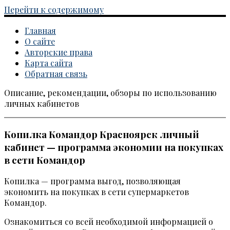
Перейти к содержимому
Главная
О сайте
Авторские права
Карта сайта
Обратная связь
Описание, рекомендации, обзоры по использованию
Каталог личных кабинетов
личных кабинетов
Копилка Командор Красноярск личный
кабинет — программа экономии на покупках
в сети Командор
Копилка — программа выгод, позволяющая
экономить на покупках в сети супермаркетов
Командор.
Ознакомиться со всей необходимой информацией о