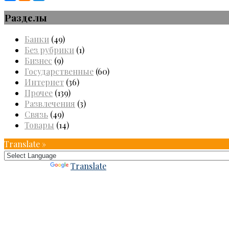
Разделы
Банки
(49)
Без рубрики
(1)
Бизнес
(9)
Государственные
(60)
Интернет
(36)
Прочее
(139)
Развлечения
(3)
Связь
(49)
Товары
(14)
Translate »
Powered by
Translate