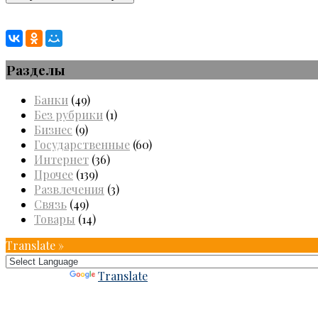
Разделы
Банки
(49)
Без рубрики
(1)
Бизнес
(9)
Государственные
(60)
Интернет
(36)
Прочее
(139)
Развлечения
(3)
Связь
(49)
Товары
(14)
Translate »
Powered by
Translate