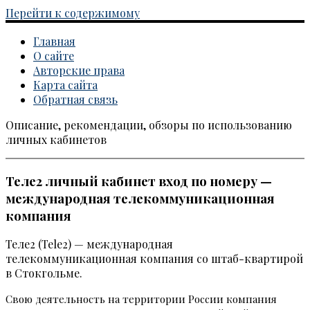
Перейти к содержимому
Главная
О сайте
Авторские права
Карта сайта
Обратная связь
Описание, рекомендации, обзоры по использованию
Каталог личных кабинетов
личных кабинетов
Теле2 личный кабинет вход по номеру —
международная телекоммуникационная
компания
Теле2 (Tele2) — международная
телекоммуникационная компания со штаб-квартирой
в Стокгольме.
Свою деятельность на территории России компания