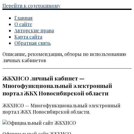
Перейти к содержимому
Главная
О сайте
Авторские права
Карта сайта
Обратная связь
Описание, рекомендации, обзоры по использованию
Каталог личных кабинетов
личных кабинетов
ЖКХНСО личный кабинет —
Многофункциональный электронный
портал ЖКХ Новосибирской области
ЖКХНСО — Многофункциональный электронный
портал ЖКХ Новосибирской области.
Официальный сайт ЖКХНСО