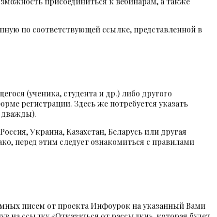
озможность присоединиться к вебинарам, а также
упную по соответствующей ссылке, представленной в
щегося (ученика, студента и др.) либо другого
орме регистрации. Здесь же потребуется указать
 дважды).
оссия, Украина, Казахстан, Беларусь или другая
ко, перед этим следует ознакомиться с правилами
ламных писем от проекта Инфоурок на указанный Вами
ув на ссылку «Отказаться от рассылки», которая будет