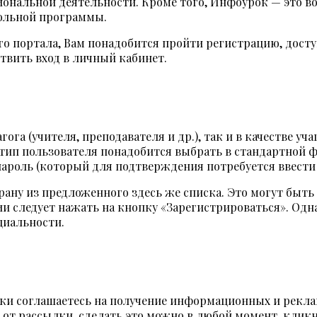
иональной деятельности. Кроме того, Инфоурок — это в
ольной программы.
го портала, Вам понадобится пройти регистрацию, дост
ствить вход в личный кабинет.
ога (учителя, преподавателя и др.), так и в качестве уча
тип пользователя понадобится выбрать в стандартной ф
пароль (который для подтверждения потребуется ввести
ану из предложенного здесь же списка. Это могут быть Р
и следует нажать на кнопку «Зарегистрироваться». Одна
циальности.
чески соглашаетесь на получение информационных и рек
 от рассылки, сделать это можно в любой момент, кликн