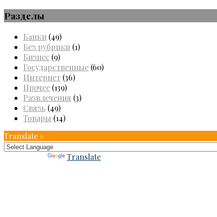
Разделы
Банки
(49)
Без рубрики
(1)
Бизнес
(9)
Государственные
(60)
Интернет
(36)
Прочее
(139)
Развлечения
(3)
Связь
(49)
Товары
(14)
Translate »
Powered by
Translate