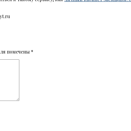
yt.ru
оля помечены
*