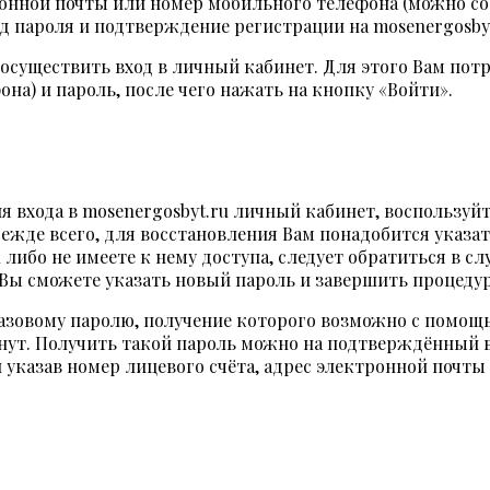
онной почты или номер мобильного телефона (можно сооб
 пароля и подтверждение регистрации на mosenergosbyt
существить вход в личный кабинет. Для этого Вам потре
а) и пароль, после чего нажать на кнопку «Войти».
я входа в mosenergosbyt.ru личный кабинет, воспользуй
ежде всего, для восстановления Вам понадобится указа
 либо не имеете к нему доступа, следует обратиться в с
Вы сможете указать новый пароль и завершить процедур
азовому паролю, получение которого возможно с помощь
минут. Получить такой пароль можно на подтверждённый 
и указав номер лицевого счёта, адрес электронной почт