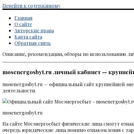
Перейти к содержимому
Главная
О сайте
Авторские права
Карта сайта
Обратная связь
Описание, рекомендации, обзоры по использованию л
Каталог личных кабинетов
mosenergosbyt.ru личный кабинет — крупне
mosenergosbyt.ru — официальный сайт крупнейшей эн
деятельности.
mosenergosbyt.ru
На сайте Мосэнергосбыт физические лица смогут ознако
очередь юридические лица помимо ознакомления с тар